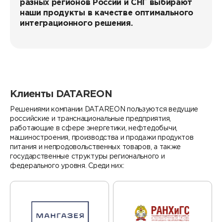
разных регионов России и СНГ выбирают
Контакты
DATAREON ESB
наши продукты в качестве оптимального
Новости
Услуги
интеграционного решения.
Клиенты и проекты
Анонсы мероприятий
Образовательный марафон: ваш рывок к новым
Партнеры
знаниям
СМИ о нас
Партнерство с DATAREON
Центр экспертизы
Учебные курсы DATAREON
Клиенты DATAREON
Партнеры DATAREON
Техническая поддержка
Статьи
Решениями компании DATAREON пользуются ведущие
российские и транснациональные предприятия,
Сертификация
работающие в сфере энергетики, нефтедобычи,
Документация
машиностроения, производства и продажи продуктов
питания и непродовольственных товаров, а также
Старт с Вендором
Книги DATAREON
государственные структуры регионального и
федерального уровня. Среди них:
Вебинары