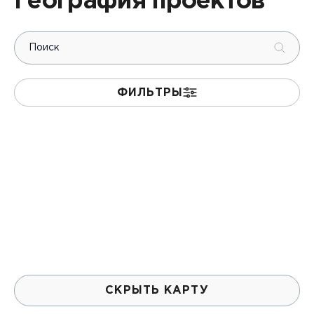
География проектов
Страны
ФИЛЬТРЫ
Армения
2
Беларусь
4
Грузия
8
Казахстан
12
Киргизия
7
Республика Молдова
2
Россия
147
Таджикистан
1
СКРЫТЬ КАРТУ
Узбекистан
8