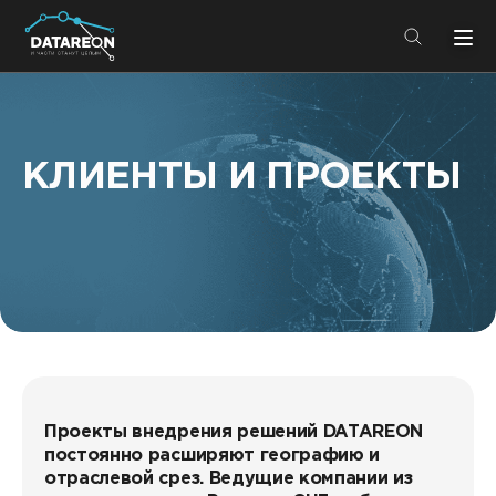
+7 (495) 280-08-01
info@datareon.ru
КЛИЕНТЫ И ПРОЕКТЫ
Компания
Центр экспертизы
Услуги
Пресс-центр
Решения
Импортозамещение
Партнеры
Компания
О компании
Решения
Проекты внедрения решений DATAREON
постоянно расширяют географию и
Карьера
DATAREON Platform
отраслевой срез. Ведущие компании из
Пресс-центр