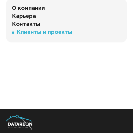
промышленность
О компании
Машиностроение и металлообработка
27
Карьера
Машиностроение и приборостроение
14
Контакты
Клиенты и проекты
Медицинская промышленность
26
Нефтехимическая промышленность
11
Оптовая торговля
267
Пищевая промышленность
110
Промышленность
98
Розничная торговля
189
Сельское хозяйство
26
Строительство
39
Топливная промышленность
6
Транспорт
22