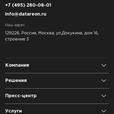
Угольная промышленность
4
+7 (495) 280-08-01
Услуги
140
info@datareon.ru
Химическая промышленность
19
Наш адрес
Цветная металлургия
5
129226, Россия,
Москва, ул.Докукина, дом 16,
строение 3
ПРИМЕНИТЬ
Компания
О компании
Решения
Карьера
DATAREON Platform
Пресс-центр
Контакты
DATAREON ESB
Новости
Услуги
Клиенты и проекты