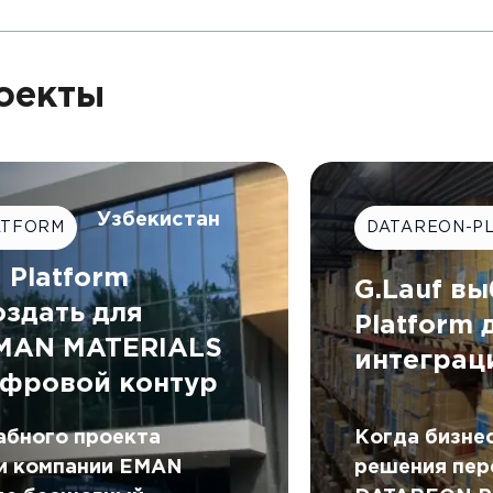
оекты
Узбекистан
ATFORM
DATAREON-P
Platform
G.Lauf в
оздать для
Platform
EMAN MATERIALS
интеграц
фровой контур
Когда бизнес
абного проекта
решения пер
и компании EMAN