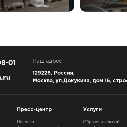
) от AXELOT на пятое
единый цифр
Наш адрес
08-01
129226, Россия,
.ru
Москва, ул.Докукина, дом 16, стро
Пресс-центр
Услуги
Новости
Образовательный