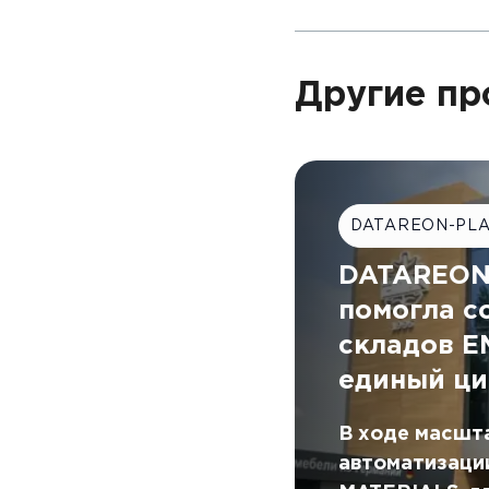
Другие пр
DATAREON-PL
DATAREON 
помогла с
складов 
единый ци
В ходе масшт
автоматизаци