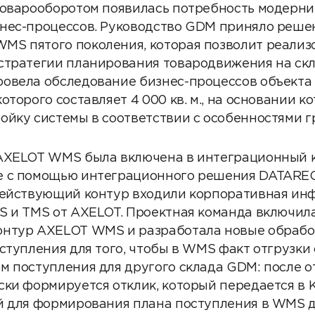
товарооборотом появилась потребность модерн
нес-процессов. Руководство GDM приняло решен
S пятого поколения, которая позволит реализо
стратегии планирования товародвижения на скл
овела обследование бизнес-процессов объекта
оторого составляет 4 000 кв. м., на основании к
ойку системы в соответствии с особенностями г
AXELOT WMS была включена в интеграционный к
е с помощью интеграционного решения DATAREO
действующий контур входили корпоративная и
S и TMS от AXELOT. Проектная команда включила
онтур AXELOT WMS и разработала новые обрабо
ступления для того, чтобы в WMS факт отгрузки 
м поступления для другого склада GDM: после от
ски формируется отклик, который передается в 
й для формирования плана поступления в WMS д