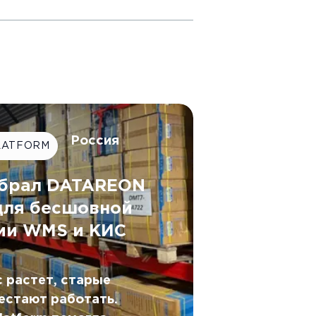
Россия
LATFORM
ыбрал DATAREON
 для бесшовной
ии WMS и КИС
 растет, старые
естают работать.