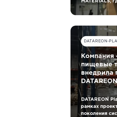
MATERIALS, г
цифровой кон
помощью DATA
DATAREON-PL
Компания
пищевые т
внедрила 
DATAREO
DATAREON Pla
рамках проект
поколения си