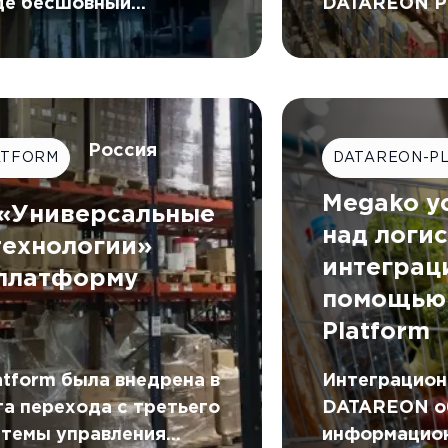
DATAREON Pl
де бесшовный
успешно инт
тур был создан с
двумя КИС ко
REON Platform.
автоматичес
данные в ре
Россия
ATFORM
DATAREON-P
Megako у
 «Универсальные
над логи
ехнологии»
интеграц
платформу
помощью
N
Platform
tform была внедрена в
Интеграцион
а перехода с третьего
DATAREON о
стемы управления
информацион