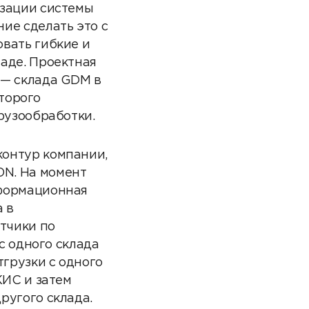
изации системы
ие сделать это с
вать гибкие и
аде. Проектная
 — склада GDM в
оторого
рузообработки.
онтур компании,
N. На момент
нформационная
 в
тчики по
с одного склада
грузки с одного
КИС и затем
ругого склада.