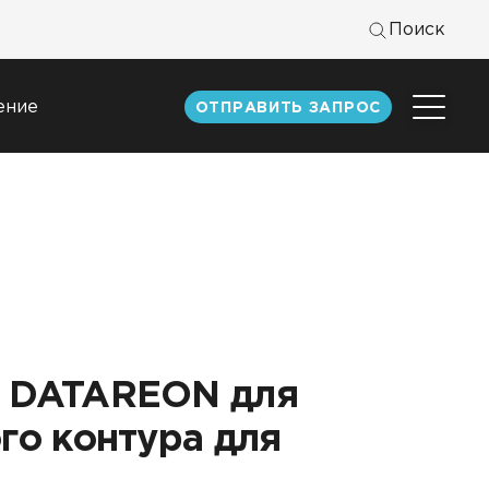
Поиск
ение
ОТПРАВИТЬ ЗАПРОС
Центр
экспертизы
к
Статьи
Документация
Книги DATAREON
Вебинары
е DATAREON для
го контура для