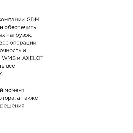
 компании GDM
и обеспечить
х нагрузок.
 все операции
очность и
OT WMS и AXELOT
ь все
.
й момент
тора, а также
 решения