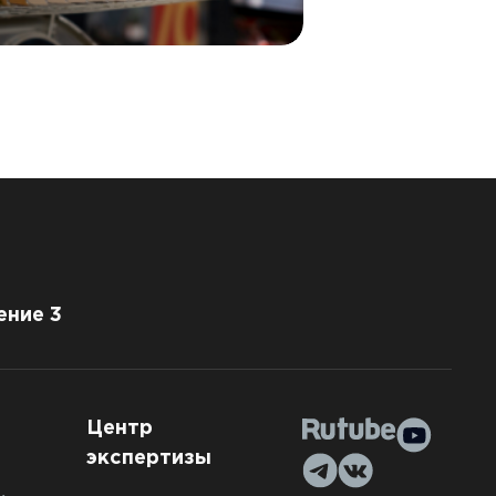
овой контур.
ение 3
Центр
экспертизы