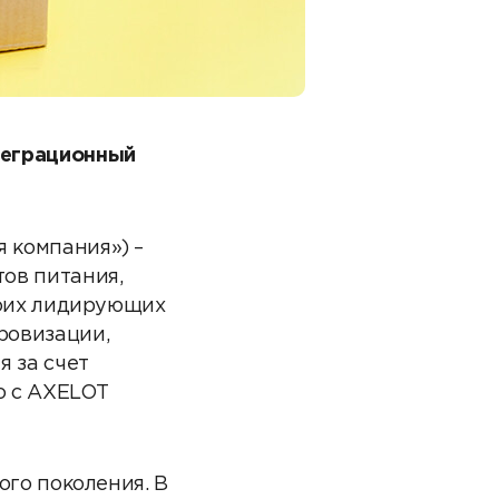
теграционный
 компания») –
ов питания,
воих лидирующих
ровизации,
 за счет
о с AXELOT
ого поколения. В