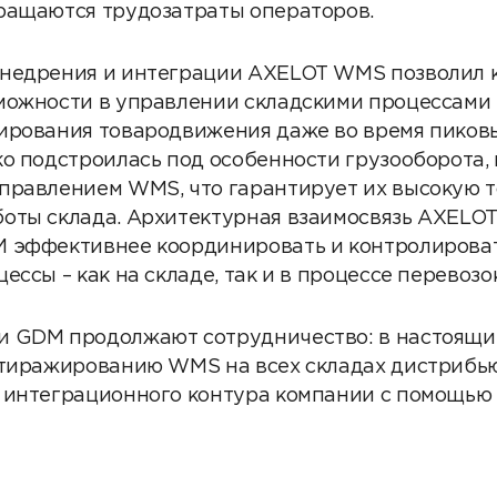
ращаются трудозатраты операторов.
внедрения и интеграции AXELOT WMS позволил
можности в управлении складскими процессами 
ирования товародвижения даже во время пиковы
ко подстроилась под особенности грузооборота,
правлением WMS, что гарантирует их высокую т
оты склада. Архитектурная взаимосвязь AXEL
 эффективнее координировать и контролироват
ессы – как на складе, так и в процессе перевозок
и GDM продолжают сотрудничество: в настоящи
 тиражированию WMS на всех складах дистрибью
 интеграционного контура компании с помощью