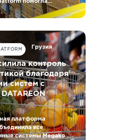
atform помогла
егрировать WMS с
мпании G.Lauf,
ки синхронизируя
жиме реального времени.
Грузия
LATFORM
силила контроль
стикой благодаря
ии систем с
 DATAREON
ная платформа
бъединила все
ные системы Megako в