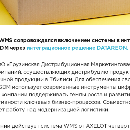
 WMS сопровождался включением системы в ин
GDM через
интеграционное решение DATAREON.
О «Грузинская Дистрибуционная Маркетинговая
омпаний, осуществляющих дистрибуцию продукт
ачной продукции в Тбилиси. Для обеспечения с
 GDM использует современные инструменты циф
 компании поддерживать темпы роста и развития
ивности ключевых бизнес-процессов. Совместн
т работу над модернизацией логистики.
пании действует система WMS от AXELOT четверт