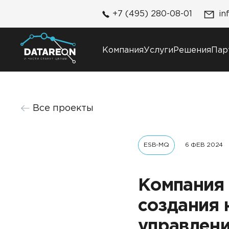
+7 (495) 280-08-01
in
Компания
Услуги
Решения
Пар
Компания
Решения
Все проекты
О компании
DATAREON Platform
Карьера
DATAREON ESB
Контакты
ESB-MQ
6 ФЕВ 2024
Клиенты и проекты
Компания
создания 
управлени