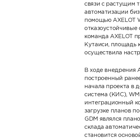
связи с растущим 
автоматизации биз
помощью AXELOT WM
отказоустойчивые 
команда AXELOT пр
Кутаиси, площадь к
осуществила настр
В ходе внедрения 
построенный ране
начала проекта в 
система (КИС), WM
интеграционный к
загрузке планов по
GDM являлся плано
склада автоматиче
становится осново