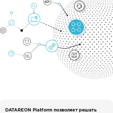
Контакты
DATAREON ESB
Новости
Услуги
Клиенты и проекты
Анонсы мероприятий
Образовательный марафон: ваш рывок к новым зн
Партнеры
СМИ о нас
Учебные курсы DATAREON
Партнерство с DATAREON
Центр экспертизы
Техническая поддержка
Партнеры DATAREON
Статьи
Сертификация
Документация
Старт с Вендором
Книги DATAREON
Вебинары
DATAREON Platform позволяет решать