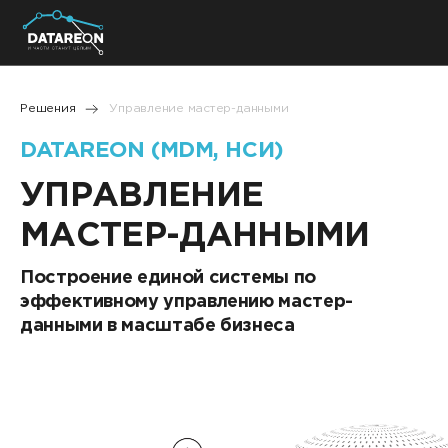
+7 (495) 280-08-01
Решения
Управление мастер-данными
info@datareon.ru
DATAREON (MDM, НСИ)
Компания
УПРАВЛЕНИЕ
Центр экспертизы
Услуги
Пресс-центр
МАСТЕР-ДАННЫМИ
Решения
Импортозамещение
Партнеры
Построение единой системы по
эффективному управлению мастер-
Компания
данными в масштабе бизнеса
О компании
Решения
Карьера
DATAREON Platform
Пресс-центр