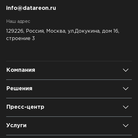
info@datareon.ru
Наш адрес
129226, Россия,
Москва, ул.Докукина, дом 16,
строение 3
Компания
О компании
Решения
Карьера
DATAREON Platform
Пресс-центр
Контакты
DATAREON ESB
Новости
Услуги
Клиенты и проекты
Анонсы мероприятий