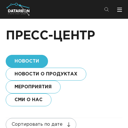
+7 (495) 280-08-01
info@datareon.ru
ПРЕСС-ЦЕНТР
Компания
Центр экспертизы
Услуги
НОВОСТИ
Пресс-центр
Решения
Импортозамещение
НОВОСТИ О ПРОДУКТАХ
Партнеры
МЕРОПРИЯТИЯ
Компания
СМИ О НАС
О компании
Решения
Карьера
DATAREON Platform
Сортировать по дате
Пресс-центр